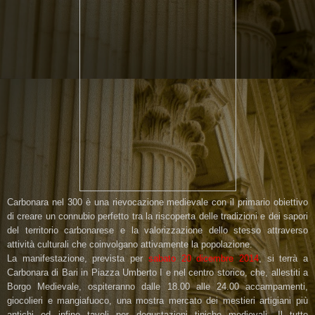
Carbonara nel 300 è una rievocazione medievale con il primario obiettivo
di creare un connubio perfetto tra la riscoperta delle tradizioni e dei sapori
del territorio carbonarese e la valorizzazione dello stesso attraverso
attività culturali che coinvolgano attivamente la popolazione.
La manifestazione, prevista per
sabato 20 dicembre 2014
, si terrà a
Carbonara di Bari in Piazza Umberto I e nel centro storico, che, allestiti a
Borgo Medievale, ospiteranno dalle 18.00 alle 24.00 accampamenti,
giocolieri e mangiafuoco, una mostra mercato dei mestieri artigiani più
antichi ed infine tavoli per degustazioni tipiche medievali. Il tutto