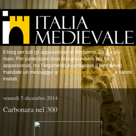
Il blog per tutti gli appassionati di Medioevo. Blog a più
mani. Per partecipare (non bisogna essere per forza
appassionati, ma l'argomento è comunque il Medioevo)
mandate un messaggio a:
info@italiamedievale.org
e sarete
invitati.
venerdì 5 dicembre 2014
Carbonara nel 300