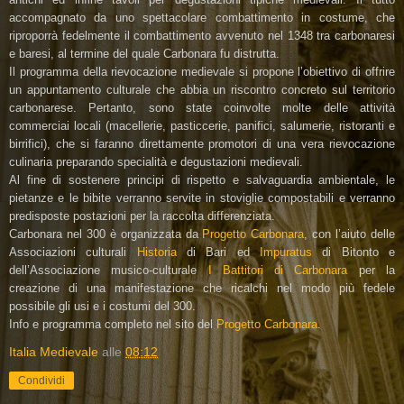
accompagnato da uno spettacolare combattimento in costume, che
riproporrà fedelmente il combattimento avvenuto nel 1348 tra carbonaresi
e baresi, al termine del quale Carbonara fu distrutta.
Il programma della rievocazione medievale si propone l’obiettivo di offrire
un appuntamento culturale che abbia un riscontro concreto sul territorio
carbonarese. Pertanto, sono state coinvolte molte delle attività
commerciai locali (macellerie, pasticcerie, panifici, salumerie, ristoranti e
birrifici), che si faranno direttamente promotori di una vera rievocazione
culinaria preparando specialità e degustazioni medievali.
Al fine di sostenere principi di rispetto e salvaguardia ambientale, le
pietanze e le bibite verranno servite in stoviglie compostabili e verranno
predisposte postazioni per la raccolta differenziata.
Carbonara nel 300 è organizzata da
Progetto Carbonara
, con l’aiuto delle
Associazioni culturali
Historia
di Bari ed
Impuratus
di Bitonto e
dell’Associazione musico-culturale
I Battitori di Carbonara
per la
creazione di una manifestazione che ricalchi nel modo più fedele
possibile gli usi e i costumi del 300.
Info e programma completo nel sito del
Progetto Carbonara
.
Italia Medievale
alle
08:12
Condividi